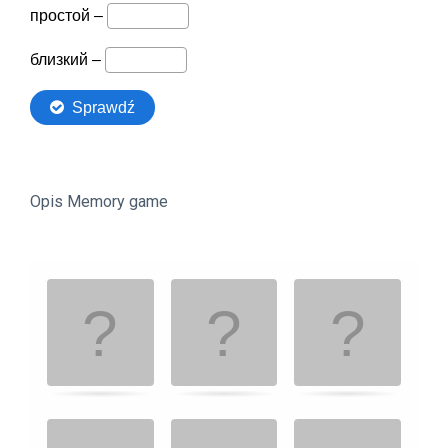
Opis Memory game
Gra
.
.
pamięciowa.
Znajdź
pasujące
karty.