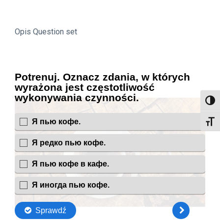
Opis Question set
Toggl
Toggl