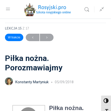
Sprawdź jak wygląda nasz kurs języka rosyjskiego
Piłka nożna. Porozmawiajmy
LEKCJA 15
Z 17
W trakcie
Piłka nożna.
Porozmawiajmy
Konstanty Martyniuk
05/09/2018
Toggl