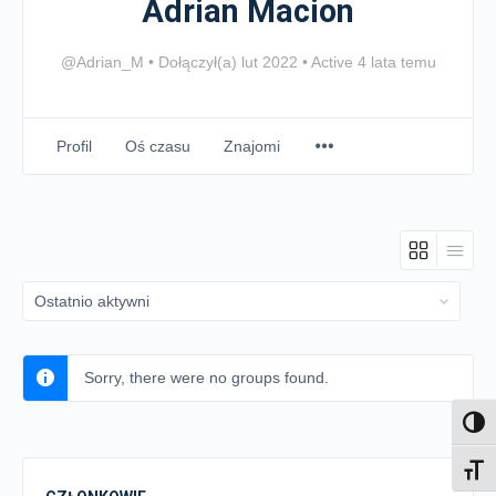
Adrian Macion
@Adrian_M
•
Dołączył(a) lut 2022
•
Active 4 lata temu
Profil
Oś czasu
Znajomi
Order
By:
Sorry, there were no groups found.
Toggl
Toggl