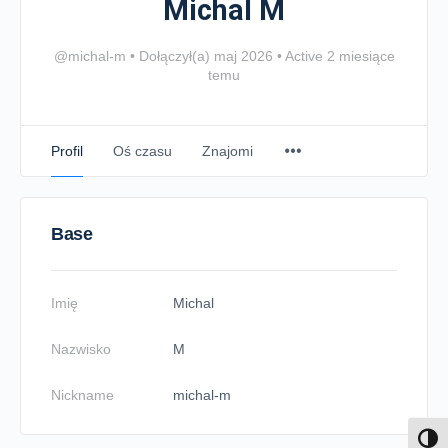
Michal M
@michal-m
•
Dołączył(a) maj 2026
•
Active 2 miesiące
temu
Profil
Oś czasu
Znajomi
Base
Imię
Michal
Nazwisko
M
Nickname
michal-m
Toggl