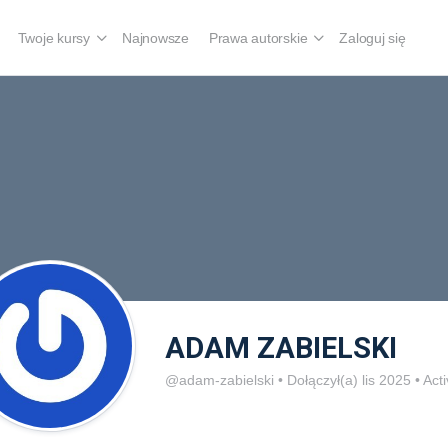
Twoje kursy
Najnowsze
Prawa autorskie
Zaloguj się
ADAM ZABIELSKI
@adam-zabielski
•
Dołączył(a) lis 2025
•
Acti