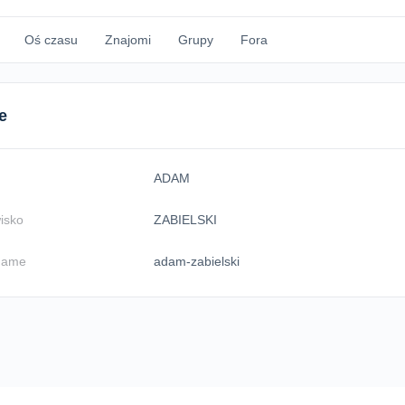
Oś czasu
Znajomi
Grupy
Fora
e
ADAM
isko
ZABIELSKI
name
adam-zabielski