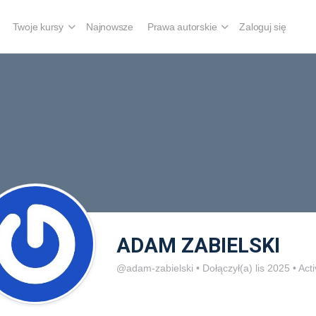
Twoje kursy
Najnowsze
Prawa autorskie
Zaloguj się
ADAM ZABIELSKI
@adam-zabielski
•
Dołączył(a) lis 2025
•
Acti