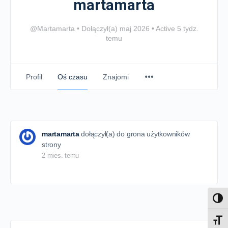
martamarta
@Martamarta
•
Dołączył(a) maj 2026
•
Active 5 tydz.
temu
Profil
Oś czasu
Znajomi
martamarta
dołączył(a) do grona użytkowników
strony
2 mies. temu
Toggl
Toggl