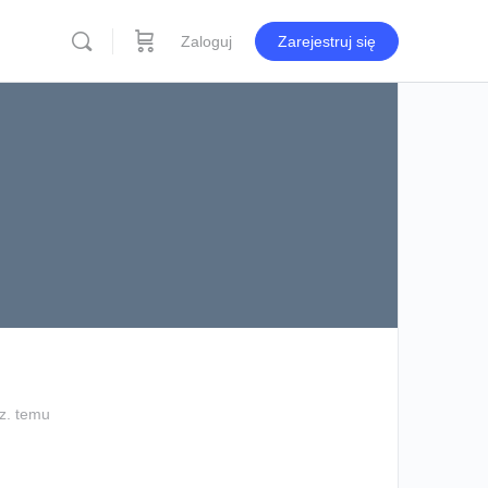
Zaloguj
Zarejestruj się
dz. temu