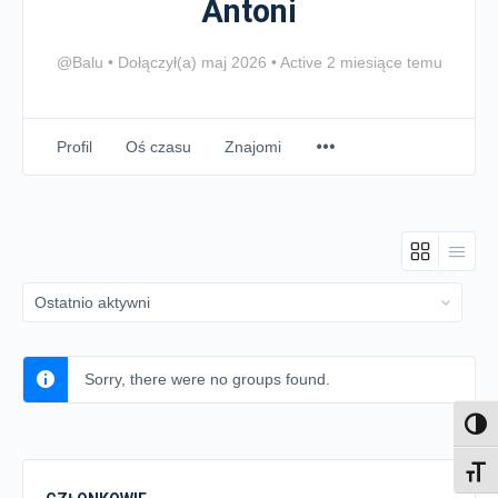
Antoni
@Balu
•
Dołączył(a) maj 2026
•
Active 2 miesiące temu
Profil
Oś czasu
Znajomi
Order
By:
Sorry, there were no groups found.
Toggl
Toggl