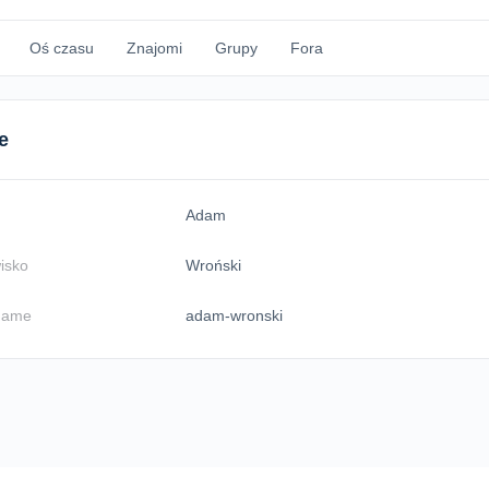
Oś czasu
Znajomi
Grupy
Fora
e
Adam
isko
Wroński
name
adam-wronski