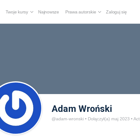
Twoje kursy
Najnowsze
Prawa autorskie
Zaloguj się
Adam Wroński
@adam-wronski
•
Dołączył(a) maj 2023
•
Act