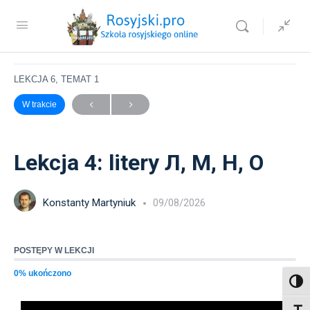
Alfabet rosyjski dla dzieci
Dzień czwarty Л, М, Н, О
Lekcja 4: litery Л, М, Н, О
LEKCJA 6, TEMAT 1
W trakcie
Lekcja 4: litery Л, М, Н, О
Konstanty Martyniuk
09/08/2026
POSTĘPY W LEKCJI
0% ukończono
Toggl