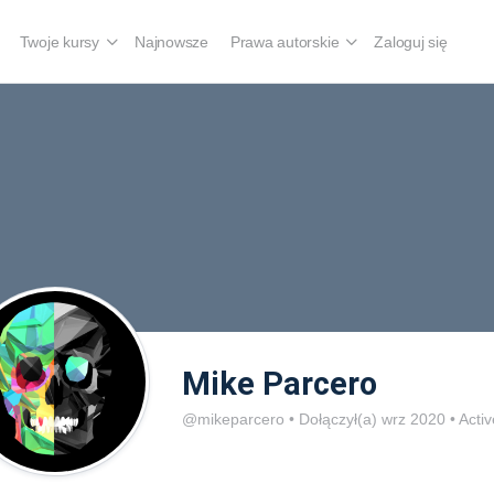
Twoje kursy
Najnowsze
Prawa autorskie
Zaloguj się
Mike Parcero
@mikeparcero
•
Dołączył(a) wrz 2020
•
Activ