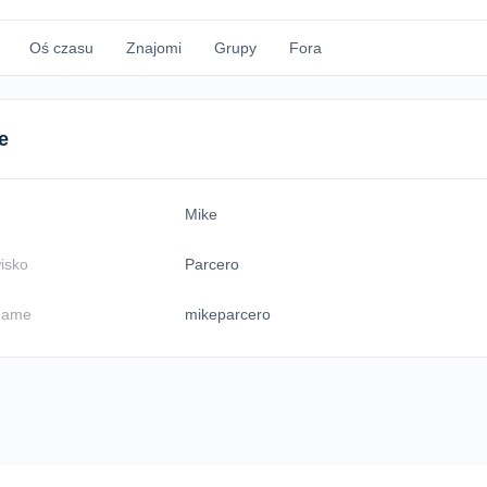
Oś czasu
Znajomi
Grupy
Fora
e
Mike
isko
Parcero
name
mikeparcero