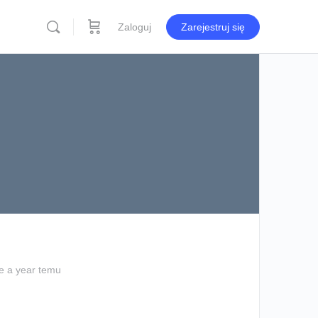
Zaloguj
Zarejestruj się
e a year temu