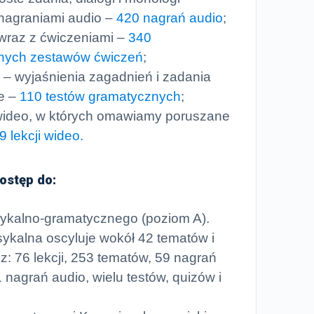
 nagraniami audio –
420 nagrań audio
;
 wraz z ćwiczeniami –
340
wnych zestawów ćwiczeń
;
 – wyjaśnienia zagadnień i zadania
ce –
110 testów gramatycznych
;
wideo, w których omawiamy poruszane
9 lekcji wideo.
ostęp do:
sykalno-gramatycznego (poziom A).
ykalna oscyluje wokół 42 tematów i
 z: 76 lekcji, 253 tematów, 59 nagrań
 nagrań audio, wielu testów, quizów i