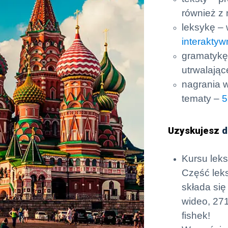
również z
leksykę –
interakty
gramatykę
utrwalają
nagrania 
tematy –
5
Uzyskujesz
d
Kursu lek
Część leks
składa się
wideo, 271
fishek!