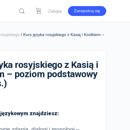
Zarejestruj się
Zaloguj
osyjskiego
/ Kurs języka rosyjskiego z Kasią i Kostkiem –
yka rosyjskiego z Kasią i
m – poziom podstawowy
.)
 językowym znajdziesz:
roste zdania, dialogi i monologi –