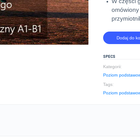
W części 
omówiony j
przymiotni
Dodaj do k
SPECS
Kategorii:
Poziom podstawowy
Tags:
Poziom podstawo