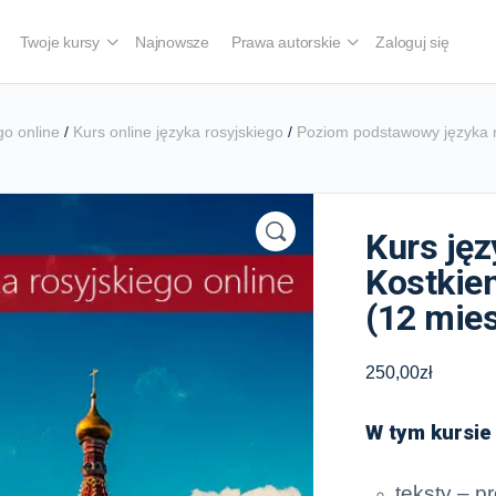
Twoje kursy
Najnowsze
Prawa autorskie
Zaloguj się
go online
/
Kurs online języka rosyjskiego
/
Poziom podstawowy języka r
Kurs jęz
Kostkie
(12 mies
250,00
zł
W tym kursie
teksty – p