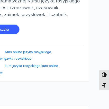
gramatycznej Kursu języka rosyjskiego
est: rzeczownik, czasownik,
k, zaimek, przysłówek i liczebnik.
oszyka
Kurs online języka rosyjskiego
,
 języka rosyjskiego
kurs języka rosyjskiego
,
kurs online
,
wy
Toggl
Toggl