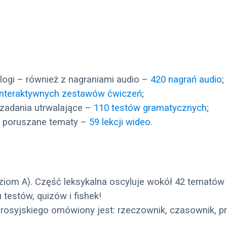
ologi – również z nagraniami audio –
420 nagrań audio
;
interaktywnych zestawów ćwiczeń
;
 zadania utrwalające –
110 testów gramatycznych
;
y poruszane tematy –
59 lekcji wideo.
om A). Część leksykalna oscyluje wokół 42 tematów i s
 testów, quizów i fishek!
rosyjskiego omówiony jest: rzeczownik, czasownik, pr