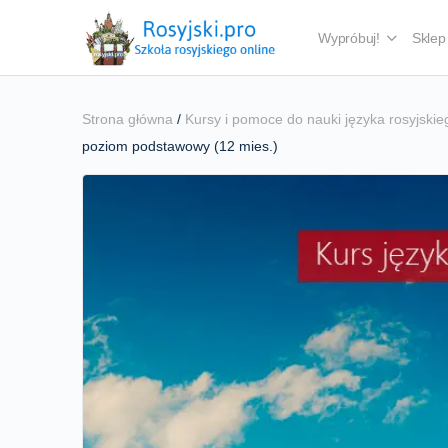
Wypróbuj!
Sklep
Strona główna
/
Kursy i pomoce do nauki języka rosyjskie
poziom podstawowy (12 mies.)